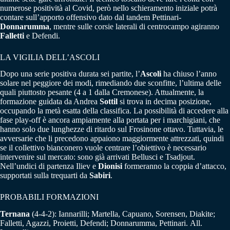
numerose positività al Covid, però nello schieramento iniziale potrà
contare sull’apporto offensivo dato dal tandem Pettinari-
Donnarumma
, mentre sulle corsie laterali di centrocampo agiranno
Falletti
e Defendi.
LA VIGILIA DELL’ASCOLI
Dopo una serie positiva durata sei partite, l’
Ascoli
ha chiuso l’anno
solare nel peggiore dei modi, rimediando due sconfitte, l’ultima delle
quali piuttosto pesante (4 a 1 dalla Cremonese). Attualmente, la
formazione guidata da Andrea
Sottil
si trova in decima posizione,
occupando la metà esatta della classifica. La possibilità di accedere alla
fase play-off è ancora ampiamente alla portata per i marchigiani, che
hanno solo due lunghezze di ritardo sul Frosinone ottavo. Tuttavia, le
avversarie che li precedono appaiono maggiormente attrezzati, quindi
se il collettivo bianconero vuole centrare l’obiettivo è necessario
intervenire sul mercato: sono già arrivati Bellusci e Tsadjout.
Nell’undici di partenza Iliev e
Dionisi
formeranno la coppia d’attacco,
supportati sulla trequarti da
Sabiri
.
PROBABILI FORMAZIONI
Ternana
(4-4-2): Iannarilli; Martella, Capuano, Sorensen, Diakite;
Falletti, Agazzi, Proietti, Defendi; Donnarumma, Pettinari. All.