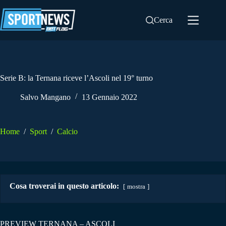
Salta
al
Cerca
contenuto
Serie B: la Ternana riceve l’Ascoli nel 19° turno
Salvo Mangano
13 Gennaio 2022
Home
/
Sport
/
Calcio
Cosa troverai in questo articolo:
mostra
PREVIEW TERNANA – ASCOLI