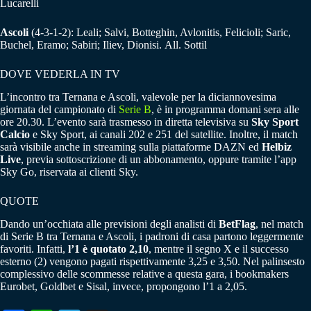
Lucarelli
Ascoli
(4-3-1-2): Leali; Salvi, Botteghin, Avlonitis, Felicioli; Saric,
Buchel, Eramo; Sabiri; Iliev, Dionisi. All. Sottil
DOVE VEDERLA IN TV
L’incontro tra Ternana e Ascoli, valevole per la diciannovesima
giornata del campionato di
Serie B
, è in programma domani sera alle
ore 20.30. L’evento sarà trasmesso in diretta televisiva su
Sky Sport
Calcio
e Sky Sport, ai canali 202 e 251 del satellite. Inoltre, il match
sarà visibile anche in streaming sulla piattaforme DAZN ed
Helbiz
Live
, previa sottoscrizione di un abbonamento, oppure tramite l’app
Sky Go, riservata ai clienti Sky.
QUOTE
Dando un’occhiata alle previsioni degli analisti di
BetFlag
, nel match
di Serie B tra Ternana e Ascoli, i padroni di casa partono leggermente
favoriti. Infatti,
l’1 è quotato 2,10
, mentre il segno X e il successo
esterno (2) vengono pagati rispettivamente 3,25 e 3,50. Nel palinsesto
complessivo delle scommesse relative a questa gara, i bookmakers
Eurobet, Goldbet e Sisal, invece, propongono l’1 a 2,05.