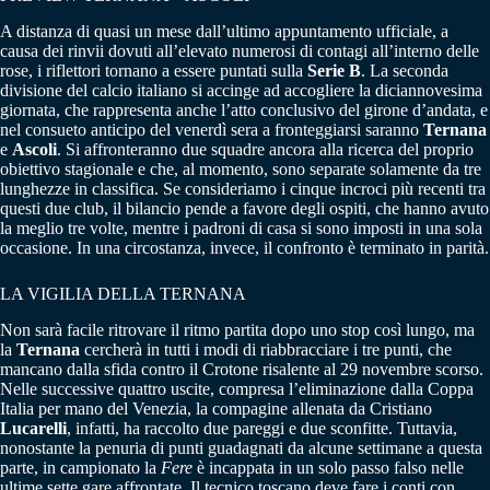
A distanza di quasi un mese dall’ultimo appuntamento ufficiale, a
causa dei rinvii dovuti all’elevato numerosi di contagi all’interno delle
rose, i riflettori tornano a essere puntati sulla
Serie B
. La seconda
divisione del calcio italiano si accinge ad accogliere la diciannovesima
giornata, che rappresenta anche l’atto conclusivo del girone d’andata, e
nel consueto anticipo del venerdì sera a fronteggiarsi saranno
Ternana
e
Ascoli
. Si affronteranno due squadre ancora alla ricerca del proprio
obiettivo stagionale e che, al momento, sono separate solamente da tre
lunghezze in classifica. Se consideriamo i cinque incroci più recenti tra
questi due club, il bilancio pende a favore degli ospiti, che hanno avuto
la meglio tre volte, mentre i padroni di casa si sono imposti in una sola
occasione. In una circostanza, invece, il confronto è terminato in parità.
LA VIGILIA DELLA TERNANA
Non sarà facile ritrovare il ritmo partita dopo uno stop così lungo, ma
la
Ternana
cercherà in tutti i modi di riabbracciare i tre punti, che
mancano dalla sfida contro il Crotone risalente al 29 novembre scorso.
Nelle successive quattro uscite, compresa l’eliminazione dalla Coppa
Italia per mano del Venezia, la compagine allenata da Cristiano
Lucarelli
, infatti, ha raccolto due pareggi e due sconfitte. Tuttavia,
nonostante la penuria di punti guadagnati da alcune settimane a questa
parte, in campionato la
Fere
è incappata in un solo passo falso nelle
ultime sette gare affrontate. Il tecnico toscano deve fare i conti con