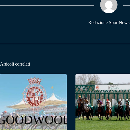
pp
m
Redazione SportNews
Articoli correlati