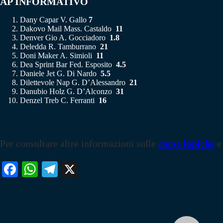
AP INFORMATIVO
Dany Capar V. Gallo
7
Dakovo Mail Mass. Castaldo
11
Denver Gio A. Gocciadoro
1.8
Deledda R. Tamburrano
21
Doni Maker A. Simioli
11
Dea Sprint Bar Fed. Esposito
4.5
Daniele Jet G. Di Nardo
5.5
Dilettevole Nap G. D’Alessandro
21
Danubio Holz G. D’Alconzo
31
Denzel Treb C. Ferranti
16
Per consultare altre informazioni sulle
corse ippiche
e
Fa
W
Te
X
ce
ha
le
bo
ts
gr
ok
A
a