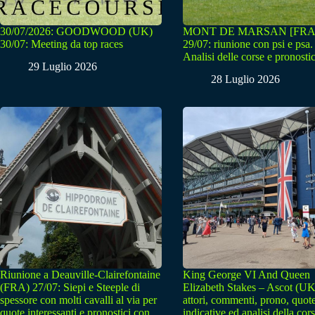
30/07/2026: GOODWOOD (UK)
MONT DE MARSAN [FRA
30/07: Meeting da top races
29/07: riunione con psi e psa.
Analisi delle corse e pronostic
29 Luglio 2026
28 Luglio 2026
Riunione a Deauville-Clairefontaine
King George VI And Queen
(FRA) 27/07: Siepi e Steeple di
Elizabeth Stakes – Ascot (UK
spessore con molti cavalli al via per
attori, commenti, prono, quot
quote interessanti e pronostici con
indicative ed analisi della cor