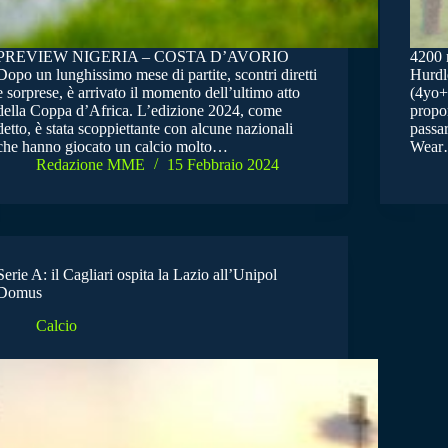
PREVIEW NIGERIA – COSTA D’AVORIO
4200 
Dopo un lunghissimo mese di partite, scontri diretti
Hurdl
e sorprese, è arrivato il momento dell’ultimo atto
(4yo+)
della Coppa d’Africa. L’edizione 2024, come
propo
detto, è stata scoppiettante con alcune nazionali
passar
che hanno giocato un calcio molto…
Wea
Redazione MME
15 Febbraio 2024
Serie A: il Cagliari ospita la Lazio all’Unipol
Domus
Calcio