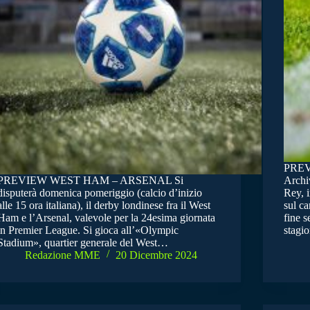
PREV
PREVIEW WEST HAM – ARSENAL Si
Archiv
disputerà domenica pomeriggio (calcio d’inizio
Rey, i
alle 15 ora italiana), il derby londinese fra il West
sul c
Ham e l’Arsenal, valevole per la 24esima giornata
fine s
in Premier League. Si gioca all’«Olympic
stagi
Stadium», quartier generale del West…
Redazione MME
20 Dicembre 2024