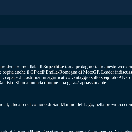
l campionato mondiale di
Superbike
torna protagonista in questo weeken
 che ospita anche il GP dell’Emilia-Romagna di MotoGP. Leader indiscuss
i, capace di costruirsi un significativo vantaggio sullo spagnolo Alvaro
 Bautista. Si preannuncia dunque una gara-2 appassionante.
cuit, ubicato nel comune di San Martino del Lago, nella provincia crem
sessioni di prove libere, che si sono completate sabato mattina. A seguir