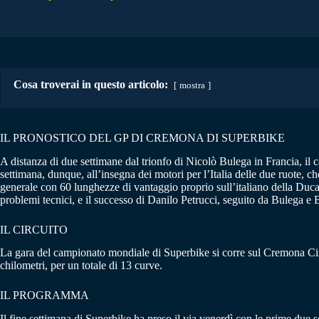
Cosa troverai in questo articolo:
mostra
IL PRONOSTICO DEL GP DI CREMONA DI SUPERBIKE
A distanza di due settimane dal trionfo di Nicolò Bulega in Francia, i
settimana, dunque, all’insegna dei motori per l’Italia delle due ruote,
generale con 60 lunghezze di vantaggio proprio sull’italiano della Ducat
problemi tecnici, e il successo di Danilo Petrucci, seguito da Bulega e
IL CIRCUITO
La gara del campionato mondiale di Superbike si corre sul Cremona Cir
chilometri, per un totale di 13 curve.
IL PROGRAMMA
Il fine settimana di Superbike ha preso il via venerdì con le prime due 