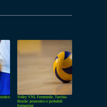
nostico
Volley VNL Femminile, Turchia-
Brasile: pronostico e probabili
formazioni