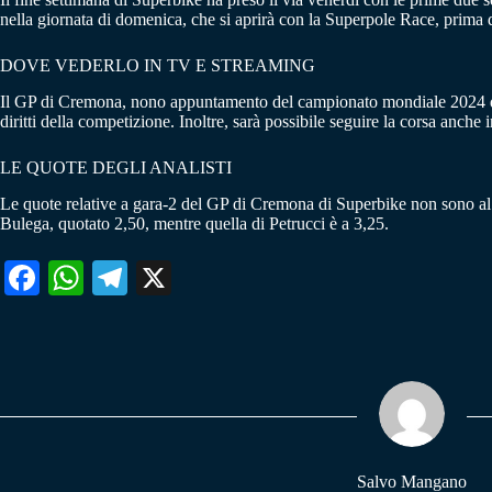
nella giornata di domenica, che si aprirà con la Superpole Race, prima 
DOVE VEDERLO IN TV E STREAMING
Il GP di Cremona, nono appuntamento del campionato mondiale 2024
diritti della competizione. Inoltre, sarà possibile seguire la corsa anc
LE QUOTE DEGLI ANALISTI
Le quote relative a gara-2 del GP di Cremona di Superbike non sono al 
Bulega, quotato 2,50, mentre quella di Petrucci è a 3,25.
Fa
W
Te
X
ce
ha
le
bo
ts
gr
ok
A
a
pp
m
Salvo Mangano