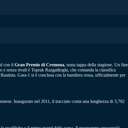
d con il
Gran Premio di Cremona
, nona tappa della stagione. Un fine
o e senza rivali è Toprak Razgatlioglu, che comanda la classifica
 Bautista. Gara-1 si è conclusa con la bandiera rossa, ufficialmente per
onese. Inaugurato nel 2011, il tracciato conta una lunghezza di 3,792
e le qualifiche e il primo round della corsa. Il programma proseguirà