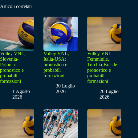
Articoli correlati
Volley VNL,
Volley VNL,
Volley VNL
Slovenia-
Italia-USA:
Femminile,
Polonia:
pronostico e
Turchia-Brasile:
pronostico e
probabili
pronostico e
probabili
formazioni
probabili
formazioni
formazioni
30 Luglio
1 Agosto
2026
26 Luglio
2026
2026