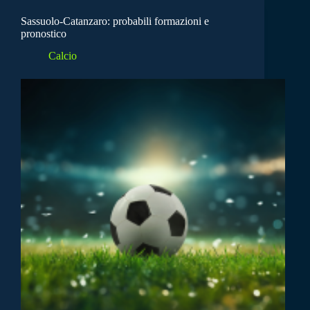
Sassuolo-Catanzaro: probabili formazioni e
pronostico
Calcio