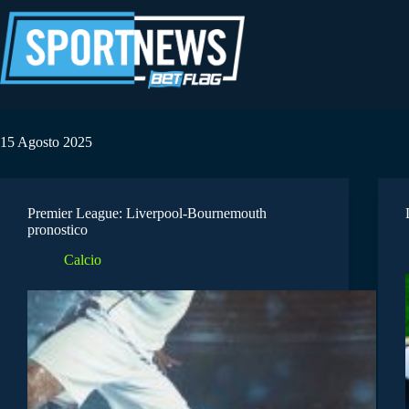
Salta
al
contenuto
15 Agosto 2025
Premier League: Liverpool-Bournemouth
pronostico
Calcio