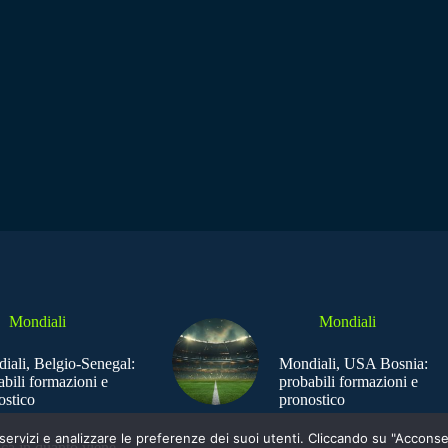
Mondiali
Mondiali
iali, Belgio-Senegal:
Mondiali, USA Bosnia:
abili formazioni e
probabili formazioni e
ostico
pronostico
e i servizi e analizzare le preferenze dei suoi utenti. Cliccando su "Acco
ica in quanto viene