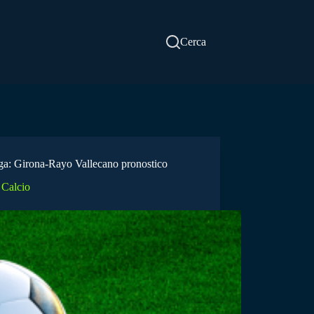
Cerca
ga: Girona-Rayo Vallecano pronostico
Calcio