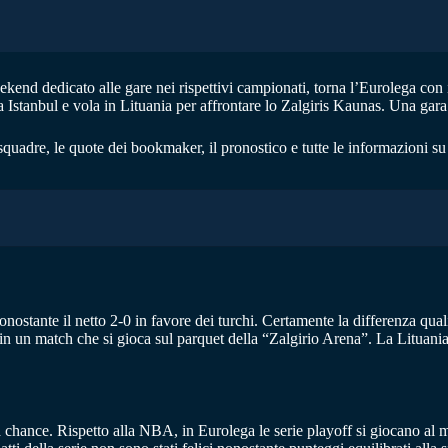
end dedicato alle gare nei rispettivi campionati, torna l’Eurolega con i
a Istanbul e vola in Lituania per affrontare lo Zalgiris Kaunas. Una gara
quadre, le quote dei bookmaker, il pronostico e tutte le informazioni su 
ostante il netto 2-0 in favore dei turchi. Certamente la differenza qual
e in un match che si gioca sul parquet della “Zalgirio Arena”. La Litua
ra chance. Rispetto alla NBA, in Eurolega le serie playoff si giocano al m