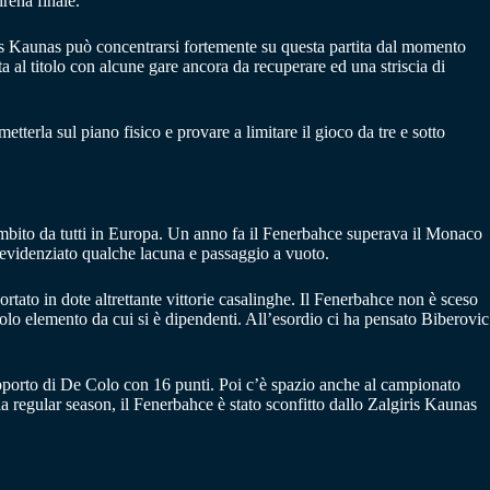
irena finale.
ris Kaunas può concentrarsi fortemente su questa partita dal momento
ta al titolo con alcune gare ancora da recuperare ed una striscia di
terla sul piano fisico e provare a limitare il gioco da tre e sotto
ambito da tutti in Europa. Un anno fa il Fenerbahce superava il Monaco
ha evidenziato qualche lacuna e passaggio a vuoto.
rtato in dote altrettante vittorie casalinghe. Il Fenerbahce non è sceso
solo elemento da cui si è dipendenti. All’esordio ci ha pensato Biberovic
 supporto di De Colo con 16 punti. Poi c’è spazio anche al campionato
 la regular season, il Fenerbahce è stato sconfitto dallo Zalgiris Kaunas