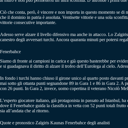
al muro e non può permettersi un’altra sconfitta. D’altronde i primi due at
Ciò che conta, però, è vincere e non importa in questo momento se di m
che il dominio in patria è assoluta. Ventisette vittorie e una sola sconf
vittorie consecutive importante.
Adesso serve alzare il livello difensivo ma anche in attacco. Lo Zalgiris
canestro degli avversari turchi. Ancora quaranta minuti per potersi rega
Fenerbahce
Siamo di fronte ai campioni in carica e già questo basterebbe per evid
e si guadagnava il diritto di alzare il trofeo dell’Eurolega al cielo. Ad
In fondo i turchi hanno chiuso il girone unico al quarto posto davanti p
mai sotto gli ottanta punti segnandone 89 in Gara 1 e 86 in Gara 2. A pr
con 26 punti. In Gara 2, invece, uomo copertina il veterano Nicolò Mell
L’esperto giocatore italiano, già protagonista in passato ad Istanbul, h
dove il Fenerbahce guida la classifica in vetta con 52 punti totali frutto 
sia all’andata che al ritorno.
Quote e pronostico Zalgiris Kaunas Fenerbahce degli analisti