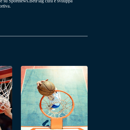
he su Sportnews.BetFlag cura e sviluppa
rtiva.