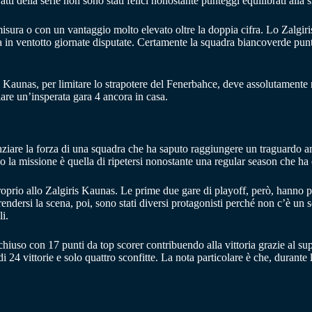
ti della serie non sono stati felici nonostante punteggi equilibrati alla s
isura o con un vantaggio molto elevato oltre la doppia cifra. Lo Zalgi
itta in ventotto giornate disputate. Certamente la squadra biancoverde pun
 Kaunas, per limitare lo strapotere del Fenerbahce, deve assolutamente met
lare un’insperata gara 4 ancora in casa.
enziare la forza di una squadra che ha saputo raggiungere un traguardo 
esso la missione è quella di ripetersi nonostante una regular season che 
roprio allo Zalgiris Kaunas. Le prime due gare di playoff, però, hanno po
endersi la scena, poi, sono stati diversi protagonisti perché non c’è un 
i.
a chiuso con 17 punti da top scorer contribuendo alla vittoria grazie al
di 24 vittorie e solo quattro sconfitte. La nota particolare è che, durante