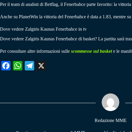
Per il team di analisti di Betflag, il Fenerbahce parte favorito: la vittor
Anche su PlanetWin la vittoria del Fenerbahce è data a 1.83, mentre su
Dove vedere Zalgiris Kaunas Fenerbahce in tv
Dove vedere Zalgiris Kaunas Fenerbahce di basket? La partita sarà tra
Per consultare altre informazioni sulle
scommesse sul basket
e le manife
Fa
W
Te
X
ce
ha
le
bo
ts
gr
ok
A
a
pp
m
Redazione MME