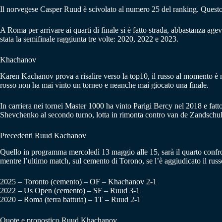
Il norvegese Casper Ruud è scivolato al numero 25 del ranking. Questo 20
A Roma per arrivare ai quarti di finale si è fatto strada, abbastanza agev
stata la semifinale raggiunta tre volte: 2020, 2022 e 2023.
Khachanov
Karen Kachanov prova a risalire verso la top10, il russo al momento è nu
rosso non ha mai vinto un torneo e neanche mai giocato una finale.
In carriera nei tornei Master 1000 ha vinto Parigi Bercy nel 2018 e fatto
Shevchenko al secondo turno, lotta in rimonta contro van de Zandschulp 
Precedenti Ruud Kachanov
Quello in programma mercoledì 13 maggio alle 15, sarà il quarto confron
mentre l’ultimo match, sul cemento di Torono, se l’è aggiudicato il russ
2025 – Toronto (cemento) – OF – Khachanov 2-1
2022 – Us Open (cemento) – SF – Ruud 3-1
2020 – Roma (terra battuta) – 1T – Ruud 2-1
Quote e pronostico Ruud Khachanov