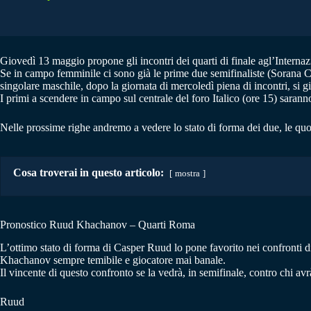
Giovedì 13 maggio propone gli incontri dei quarti di finale agl’Internazio
Se in campo femminile ci sono già le prime due semifinaliste (Sorana Ci
singolare maschile, dopo la giornata di mercoledì piena di incontri, si g
I primi a scendere in campo sul centrale del foro Italico (ore 15) sar
Nelle prossime righe andremo a vedere lo stato di forma dei due, le qu
Cosa troverai in questo articolo:
mostra
Pronostico Ruud Khachanov – Quarti Roma
L’ottimo stato di forma di Casper Ruud lo pone favorito nei confronti d
Khachanov sempre temibile e giocatore mai banale.
Il vincente di questo confronto se la vedrà, in semifinale, contro chi av
Ruud