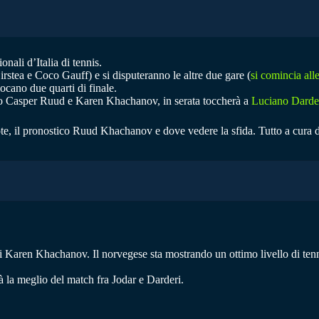
nali d’Italia di tennis.
rstea e Coco Gauff) e si disputeranno le altre due gare (
si comincia al
iocano due quarti di finale.
anno Casper Ruud e Karen Khachanov, in serata toccherà a
Luciano Darder
ote, il pronostico Ruud Khachanov e dove vedere la sfida. Tutto a cura 
i Karen Khachanov. Il norvegese sta mostrando un ottimo livello di tenn
rà la meglio del match fra Jodar e Darderi.