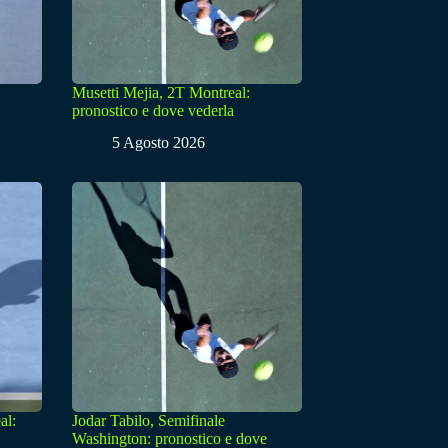
Musetti Mejia, 2T Montreal:
pronostico e dove vederla
5 Agosto 2026
al:
Jodar Tabilo, Semifinale
Washington: pronostico e dove