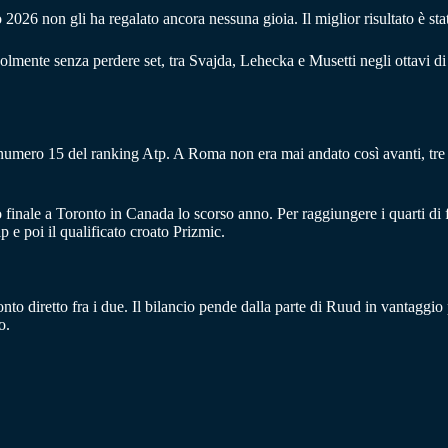
26 non gli ha regalato ancora nessuna gioia. Il miglior risultato è stat
olmente senza perdere set, tra Svajda, Lehecka e Musetti negli ottavi di f
mero 15 del ranking Atp. A Roma non era mai andato così avanti, tre volt
 finale a Toronto in Canada lo scorso anno. Per raggiungere i quarti di f
e poi il qualificato croato Prizmic.
to diretto fra i due. Il bilancio pende dalla parte di Ruud in vantaggi
o.