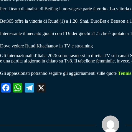
Per il team di analisti di Betflag il norvegese parte favorito. La vittor
Bet365 offre la vittoria di Ruud (1) a 1.20, Snai, EuroBet e Betsson a 1
Interessante il mercato giochi con l’Under giochi 21.5 che è quotato a 1
Dove vedere Ruud Khachanov in TV e streaming
Gli Internazionali d’Italia 2026 sono trasmessi in diretta TV sui canal
e una partita al giorno in chiaro su Tv8. Il tabellone femminile, invece
Gli appassionati potranno seguire gli aggiornamenti sulle quote
Tennis
Fa
W
Te
X
ce
ha
le
bo
ts
gr
ok
A
a
pp
m