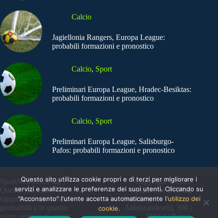
Calcio
Jagiellonia Rangers, Europa League:
probabili formazioni e pronostico
Calcio
,
Sport
Preliminari Europa League, Hradec-Besiktas:
probabili formazioni e pronostico
Calcio
,
Sport
Preliminari Europa League, Salisburgo-
Pafos: probabili formazioni e pronostico
Questo sito utilizza cookie propri e di terzi per migliorare i
SportNews.BetFlag -
Copyright © 2025
servizi e analizzare le preferenze dei suoi utenti. Cliccando su
Questo sito non
SportNews BetFlag
"Acconsento" l'utente accetta automaticamente
l'utilizzo dei
rappresenta una testata
Sede Legale: Via degli
giornalistica in quanto
Aldobrandeschi, 300 |
cookie.
viene aggiornato senza
00163 | Roma