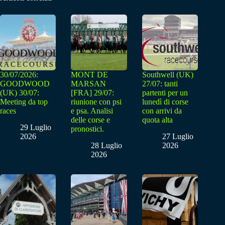
30/07/2026:
MONT DE
Southwell (UK)
GOODWOOD
MARSAN
27/07: tanti
(UK) 30/07:
[FRA] 29/07:
partenti per un
Meeting da top
riunione con psi
lunedì di corse
races
e psa. Analisi
con arrivi da
delle corse e
quota alta
29 Luglio
pronostici.
2026
27 Luglio
28 Luglio
2026
2026