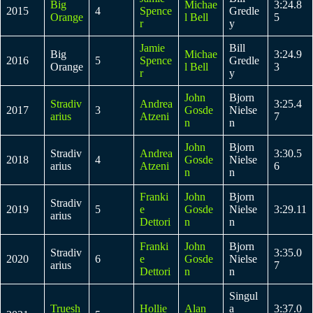
Big
Michae
3:24.8
2015
4
Spence
Gredle
Orange
l Bell
5
r
y
Jamie
Bill
Big
Michae
3:24.9
2016
5
Spence
Gredle
Orange
l Bell
3
r
y
John
Bjorn
Stradiv
Andrea
3:25.4
2017
3
Gosde
Nielse
arius
Atzeni
7
n
n
John
Bjorn
Stradiv
Andrea
3:30.5
2018
4
Gosde
Nielse
arius
Atzeni
6
n
n
Franki
John
Bjorn
Stradiv
2019
5
e
Gosde
Nielse
3:29.11
arius
Dettori
n
n
Franki
John
Bjorn
Stradiv
3:35.0
2020
6
e
Gosde
Nielse
arius
7
Dettori
n
n
Singul
Truesh
Hollie
Alan
a
3:37.0