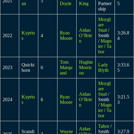
2021
5
an
Doyle
King
Partner
5
ship
Moygl
are
Aidan
Stud
/
Kyprio
Ryan
3:26.8
2022
4
O’Brie
Smith
s
Moore
4
n
/
Magn
ier
/
Ta
bor
Tom
Hughie
Quickt
Lady
3:33.6
2023
6
Marqu
Morris
horn
Blyth
5
and
on
Moygl
are
Aidan
Stud
/
Kyprio
Ryan
3:21.5
2024
6
O’Brie
Smith
s
Moore
3
n
/
Magn
ier
/
Ta
bor
Tabor
/
Aidan
Scandi
Wayne
Smith
3:27.9