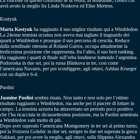
La vincente di questo confronto se la vedrà, in semifinale, contro chi
avrà avuto la meglio fra Linda Noskova ed Elise Mertens.
Kostyuk
Marta Kostyuk
ha raggiunto il suo miglior risultato qui a Wimbledon.
La 24enne tennista ucraina non aveva mai tagliato il traguardo dei
quarti a Wimbledon e prosegue il suo percorso di crescita. Reduce
dalla semifinale ottenuta al Roland Garros, occupa attualmente la
tredicesima posizione che rappresenta, fra l’altro, il suo best ranking.
Ha raggiunto i quarti di finale sull’erba londinese battendo l’argentina
Podoroska in due set, poi la russa Blinkova in tre, cosi come
l’americana Navarro, per poi sconfiggere, agli ottavi, Ashlun Krueger
con un duplice 6-4.
Paolini
Jasmine Paolini
sembra rinata. Non tanto e non solo per l’ottimo
risultato raggiunto a Wimbledon, ma anche per il piacere di lottare in
campo. La tennista azzurra ha attraversato un periodo poco positivo
che l’ha ricacciata in diciassettesima posizione, ma la Paolini ammirata
a Wimbledon vale molto di più.
Dopo aver superato l’americana Montgomery in tre set al primo turno,
poi la Svizzera Golubic in due set, sempre in due set superata la greca
Sakkari, per poi avere la meglio, agli ottavi, sulla filippina Alexandra