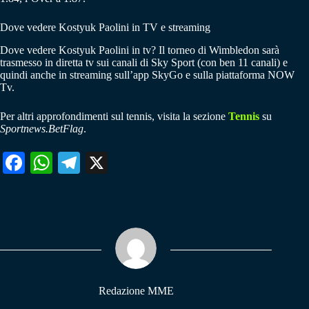
Dove vedere Kostyuk Paolini in TV e streaming
Dove vedere Kostyuk Paolini in tv? Il torneo di Wimbledon sarà
trasmesso in diretta tv sui canali di Sky Sport (con ben 11 canali) e
quindi anche in streaming sull’app SkyGo e sulla piattaforma NOW
Tv.
Per altri approfondimenti sul tennis, visita la sezione
Tennis
su
Sportnews.BetFlag
.
Fa
W
Te
X
ce
ha
le
bo
ts
gr
ok
A
a
pp
m
Redazione MME