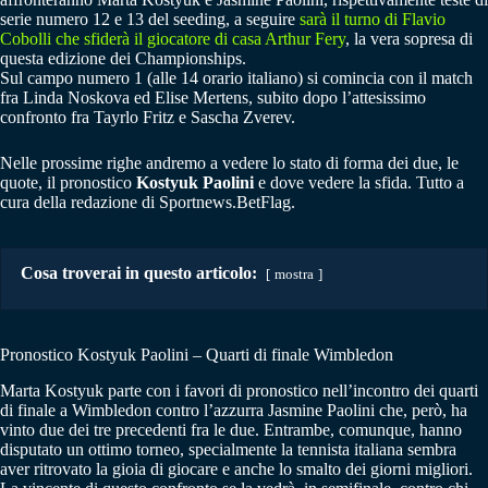
serie numero 12 e 13 del seeding, a seguire
sarà il turno di Flavio
Cobolli che sfiderà il giocatore di casa Arthur Fery
, la vera sopresa di
questa edizione dei Championships.
Sul campo numero 1 (alle 14 orario italiano) si comincia con il match
fra Linda Noskova ed Elise Mertens, subito dopo l’attesissimo
confronto fra Tayrlo Fritz e Sascha Zverev.
Nelle prossime righe andremo a vedere lo stato di forma dei due, le
quote, il pronostico
Kostyuk
Paolini
e dove vedere la sfida. Tutto a
cura della redazione di Sportnews.BetFlag.
Cosa troverai in questo articolo:
mostra
Pronostico Kostyuk Paolini – Quarti di finale Wimbledon
Marta Kostyuk parte con i favori di pronostico nell’incontro dei quarti
di finale a Wimbledon contro l’azzurra Jasmine Paolini che, però, ha
vinto due dei tre precedenti fra le due. Entrambe, comunque, hanno
disputato un ottimo torneo, specialmente la tennista italiana sembra
aver ritrovato la gioia di giocare e anche lo smalto dei giorni migliori.