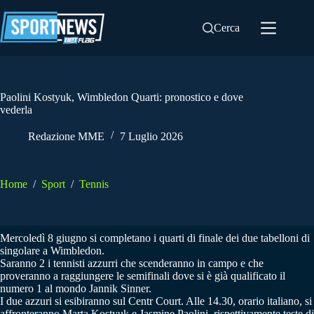
Salta
al
Cerca
contenuto
Paolini Kostyuk, Wimbledon Quarti: pronostico e dove
vederla
Redazione MME
7 Luglio 2026
Home
/
Sport
/
Tennis
Mercoledì 8 giugno si completano i quarti di finale dei due tabelloni di
singolare a Wimbledon.
Saranno 2 i tennisti azzurri che scenderanno in campo e che
proveranno a raggiungere le semifinali dove si è già qualificato il
numero 1 al mondo Jannik Sinner.
I due azzuri si esibiranno sul Centr Court. Alle 14.30, orario italiano, si
affronteranno Marta Kostyuk e Jasmine Paolini, rispettivamente teste di