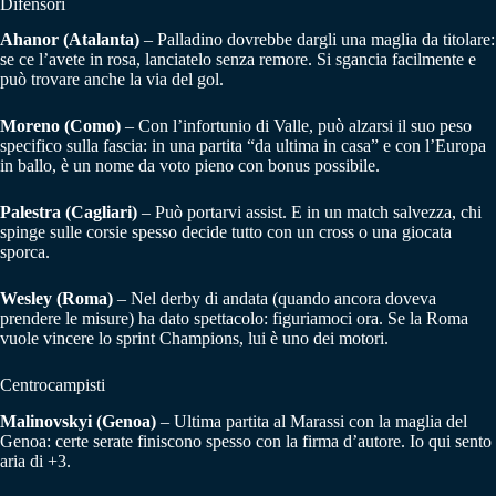
Difensori
Ahanor (Atalanta)
– Palladino dovrebbe dargli una maglia da titolare:
se ce l’avete in rosa, lanciatelo senza remore. Si sgancia facilmente e
può trovare anche la via del gol.
Moreno (Como)
– Con l’infortunio di Valle, può alzarsi il suo peso
specifico sulla fascia: in una partita “da ultima in casa” e con l’Europa
in ballo, è un nome da voto pieno con bonus possibile.
Palestra (Cagliari)
– Può portarvi assist. E in un match salvezza, chi
spinge sulle corsie spesso decide tutto con un cross o una giocata
sporca.
Wesley (Roma)
– Nel derby di andata (quando ancora doveva
prendere le misure) ha dato spettacolo: figuriamoci ora. Se la Roma
vuole vincere lo sprint Champions, lui è uno dei motori.
Centrocampisti
Malinovskyi (Genoa)
– Ultima partita al Marassi con la maglia del
Genoa: certe serate finiscono spesso con la firma d’autore. Io qui sento
aria di +3.