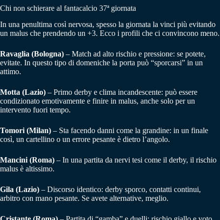
Chi non schierare al fantacalcio 37ª giornata
In una penultima così nervosa, spesso la giornata la vinci più evitando
un malus che prendendo un +3. Ecco i profili che ci convincono meno.
Ravaglia (Bologna)
– Match ad alto rischio e pressione: se potete,
evitate. In questo tipo di domeniche la porta può “sporcarsi” in un
attimo.
Motta (Lazio)
– Primo derby e clima incandescente: può essere
condizionato emotivamente e finire in malus, anche solo per un
intervento fuori tempo.
Tomori (Milan)
– Sta facendo danni come la grandine: in un finale
così, un cartellino o un errore pesante è dietro l’angolo.
Mancini (Roma)
– In una partita da nervi tesi come il derby, il rischio
malus è altissimo.
Gila (Lazio)
– Discorso identico: derby sporco, contatti continui,
arbitro con mano pesante. Se avete alternative, meglio.
Cristante (Roma)
– Partita di “gamba” e duelli: rischio giallo e voto