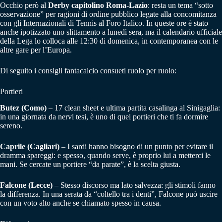
Occhio però al
Derby capitolino Roma-Lazio
: resta un tema “sotto
osservazione” per ragioni di ordine pubblico legate alla concomitanza
con gli Internazionali di Tennis al Foro Italico. In queste ore è stato
anche ipotizzato uno slittamento a lunedì sera, ma il calendario ufficiale
della Lega lo colloca alle 12:30 di domenica, in contemporanea con le
altre gare per l’Europa.
Di seguito i consigli fantacalcio consueti ruolo per ruolo:
Portieri
Butez (Como)
– 17 clean sheet e ultima partita casalinga al Sinigaglia:
in una giornata da nervi tesi, è uno di quei portieri che ti fa dormire
sereno.
Caprile (Cagliari)
– I sardi hanno bisogno di un punto per evitare il
dramma spareggi: e spesso, quando serve, è proprio lui a metterci le
mani. Se cercate un portiere “da parate”, è la scelta giusta.
Falcone (Lecce)
– Stesso discorso ma lato salvezza: gli stimoli fanno
la differenza. In una serata da “coltello tra i denti”, Falcone può uscire
con un voto alto anche se chiamato spesso in causa.