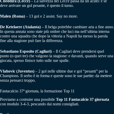
Cheddira (Lecce)
– La salvezza del Lecce passa da un acuto: e se
deve arrivare un gol pesante, è questo il turno.
Malen (Roma)
– 13 gol e 2 assist. Say no more.
De Ketelaere (Atalanta)
– Il belga potrebbe cambiare aria a fine anno.
In questa annata sono state più ombre che luci ma nell’ultima interna
contro una squadra che dopo la vittoria a Napoli ha messo la parola
fine alla stagione può fare la differenza.
Sebastiano Esposito (Cagliari)
– Il Cagliari deve prendersi quel
punto (o quei tre) che valgono la stagione: e davanti, quando serve una
giocata, spesso finisce tutto sulle sue spalle.
Vlahovic (Juventus)
– 2 gol nelle ultime due e gol “pesanti” per la
Champions. Il serbo è in forma e queste sono le sue partite: da mettere
senza pensarci troppo.
Fantacalcio 37ª giornata, la formazione Top 11
Proviamo a costruire una possibile
Top 11 Fantacalcio 37 giornata
con modulo 3-4-3, pescando dai nomi consigliati.