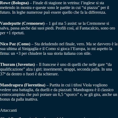
Rowe (Bologna)
– Finale di stagione in vetrina: l’inglese si sta
mettendo in mostra e queste sono le partite in cui “si piazza” per il
futuro. In leghe numerose può essere quello che fa la differenza.
Vandeputte (Cremonese)
– 1 gol ma 5 assist: se la Cremonese si
salva, passa anche dai suoi piedi. Profili così, al Fantacalcio, sono oro
per +1 ripetuti.
Nico Paz (Como)
– Sta deludendo nel finale, vero. Ma se davvero è la
sua ultima al Sinigaglia e il Como si gioca l’Europa, io mi aspetto la
firma: un +3 per chiudere la sua storia italiana con stile.
Thuram (Juventus)
– Il francese è uno di quelli che nelle gare “da
qualificazione” alza i giri: inserimenti, strappi, seconda palla. In una
37ª da dentro o fuori è da schierare.
Mandragora (Fiorentina)
– Partita in cui i tifosi Viola vogliono
vedere una battaglia, da duelli e da piazzati: Mandragora è il classico
centrocampista che può portare un 6,5 “sporco” e, se gli gira, anche un
bonus da palla inattiva.
Attaccanti