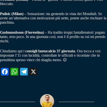
bloccato.
Pulisic (Milan)
– Sensazione: sta gestendo in vista dei Mondiali. Se
avete un’alternativa con motivazioni più nette, potete anche rischiare la
panchina.
Gudmundsson (Fiorentina)
– Ha tradito troppi fantallenatori: pagato
tanto, reso poco. In una giornata così, non è il profilo su cui mi prendo
rischi.
Chiudiamo qui i
consigli fantacalcio 37 giornata
. Ora tocca a voi:
impostate l’11 con lucidità, controllate le ufficiali e ricordate che in
penultima spesso vince chi sbaglia meno. 😉
Fa
W
Te
X
ce
ha
le
bo
ts
gr
ok
A
a
pp
m