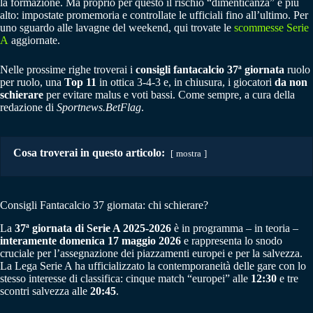
la formazione. Ma proprio per questo il rischio “dimenticanza” è più
alto: impostate promemoria e controllate le ufficiali fino all’ultimo. Per
uno sguardo alle lavagne del weekend, qui trovate le
scommesse Serie
A
aggiornate.
Nelle prossime righe troverai i
consigli fantacalcio 37ª giornata
ruolo
per ruolo, una
Top 11
in ottica 3-4-3 e, in chiusura, i giocatori
da non
schierare
per evitare malus e voti bassi. Come sempre, a cura della
redazione di
Sportnews.BetFlag
.
Cosa troverai in questo articolo:
mostra
Consigli Fantacalcio 37 giornata: chi schierare?
La
37ª giornata di Serie A 2025-2026
è in programma – in teoria –
interamente domenica 17 maggio 2026
e rappresenta lo snodo
cruciale per l’assegnazione dei piazzamenti europei e per la salvezza.
La Lega Serie A ha ufficializzato la contemporaneità delle gare con lo
stesso interesse di classifica: cinque match “europei” alle
12:30
e tre
scontri salvezza alle
20:45
.