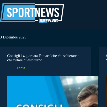
Salta
al
contenuto
3 Dicembre 2025
Consigli 14 giornata Fantacalcio: chi schierare e
chi evitare questo turno
Fanta