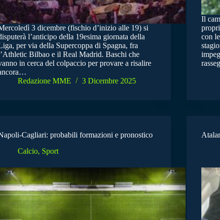
Il ca
Mercoledì 3 dicembre (fischio d’inizio alle 19) si
propr
disputerà l’anticipo della 19esima giornata della
con le
Liga, per via della Supercoppa di Spagna, fra
stagi
l’Athletic Bilbao e il Real Madrid. Baschi che
impeg
vanno in cerca del colpaccio per provare a risalire
rasse
ancora…
Redazione MME
3 Dicembre 2025
Napoli-Cagliari: probabili formazioni e pronostico
Atala
Calcio
,
Sport