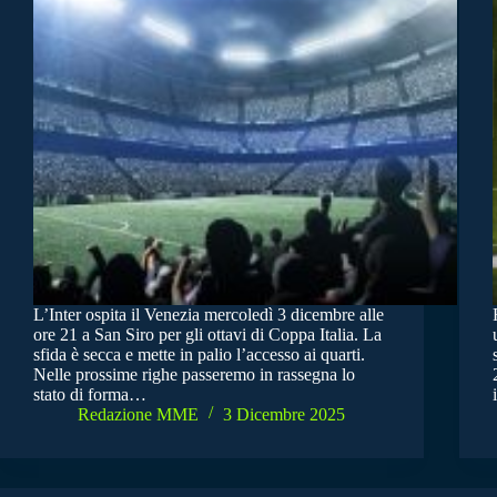
L’Inter ospita il Venezia mercoledì 3 dicembre alle
ore 21 a San Siro per gli ottavi di Coppa Italia. La
sfida è secca e mette in palio l’accesso ai quarti.
Nelle prossime righe passeremo in rassegna lo
stato di forma…
Redazione MME
3 Dicembre 2025