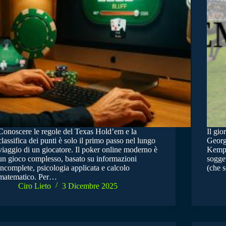
Conoscere le regole del Texas Hold’em e la
Il gio
classifica dei punti è solo il primo passo nel lungo
Georg
viaggio di un giocatore. Il poker online moderno è
Kempt
un gioco complesso, basato su informazioni
sogget
incomplete, psicologia applicata e calcolo
(che s
matematico. Per…
Ciro Lieto
3 Dicembre 2025