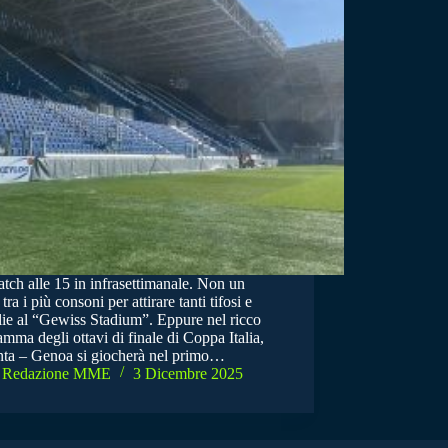
tch alle 15 in infrasettimanale. Non un
 tra i più consoni per attirare tanti tifosi e
lie al “Gewiss Stadium”. Eppure nel ricco
mma degli ottavi di finale di Coppa Italia,
nta – Genoa si giocherà nel primo…
Redazione MME
3 Dicembre 2025