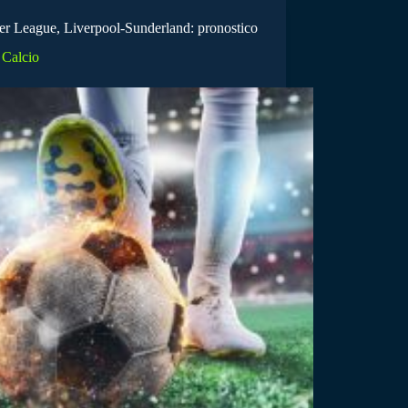
er League, Liverpool-Sunderland: pronostico
Calcio