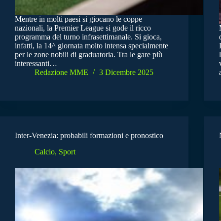
Mentre in molti paesi si giocano le coppe
nazionali, la Premier League si gode il ricco
programma del turno infrasettimanale. Si gioca,
infatti, la 14^ giornata molto intensa specialmente
per le zone nobili di graduatoria. Tra le gare più
interessanti…
Redazione MME
3 Dicembre 2025
Inter-Venezia: probabili formazioni e pronostico
Calcio
,
Sport