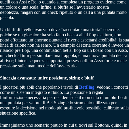
quelli con Assi e Re, o quando si completa un progetto evidente come
un colore o una scala. Infine, si bluffa se l’avversario mostra
debolezza, magari con un check ripetuto o un call a una puntata molto
piccola.
Un bluff di livello avanzato deve “raccontare una storia” coerente,
poiché se un giocatore ha solo fatto check-call al flop e al turn, non
potrà effettuare un’enorme puntata al river e aspettarsi credibilità; la sua
linea di azione non ha senso. Un esempio di storia coerente è invece un
rilancio pre-flop, una continuation bet al flop su un board con un Asso,
un check al turn per simulare una trappola, e una nuova puntata decisa
al river; l’intera sequenza supporta il possesso di un Asso forte e mette
pressione sulle mani medie dell’avversario.
Sinergia avanzata: unire posizione, sizing e bluff
I giocatori più abili che popolano i tavoli di
BetFlag
, vedono i concetti
come un sistema integrato e fluido. La posizione ti regala
l’informazione necessaria per decidere se è il momento di un bluff o di
una puntata per valore. Il Bet Sizing è lo strumento utilizzato per
eseguire la decisione nel modo più profittevole possibile, calibrato sulla
situazione specifica.
Immaginiamo uno scenario pratico in cui ti trovi sul Bottone, quindi in