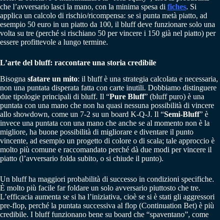
che l’avversario lasci la mano, con la minima spesa di
fiches
. Si
applica un calcolo di rischio/ricompensa: se si punta metà piatto, ad
esempio 50 euro in un piatto da 100, il bluff deve funzionare solo una
volta su tre (perché si rischiano 50 per vincere i 150 già nel piatto) per
essere profittevole a lungo termine.
L’arte del bluff: raccontare una storia credibile
Bisogna
sfatare un mito
: il bluff è una strategia calcolata e necessaria,
non una puntata disperata fatta con carte inutili. Dobbiamo distinguere
due tipologie principali di bluff. Il “
Pure Bluff
” (bluff puro) è una
puntata con una mano che non ha quasi nessuna possibilità di vincere
allo showdown, come un 7-2 su un board K-Q-J. Il “
Semi-Bluff
” è
invece una puntata con una mano che anche se al momento non è la
migliore, ha buone possibilità di migliorare e diventare il punto
vincente, ad esempio un progetto di colore o di scala; tale approccio è
molto più comune e raccomandato perché dà due modi per vincere il
piatto (l’avversario folda subito, o si chiude il punto).
Un bluff ha maggiori probabilità di successo in condizioni specifiche.
È molto più facile far foldare un solo avversario piuttosto che tre.
L’efficacia aumenta se si ha l’iniziativa, cioè se si è stati gli aggressori
pre-flop, perché la puntata successiva al flop (Continuation Bet) è più
credibile. I bluff funzionano bene su board che “spaventano”, come