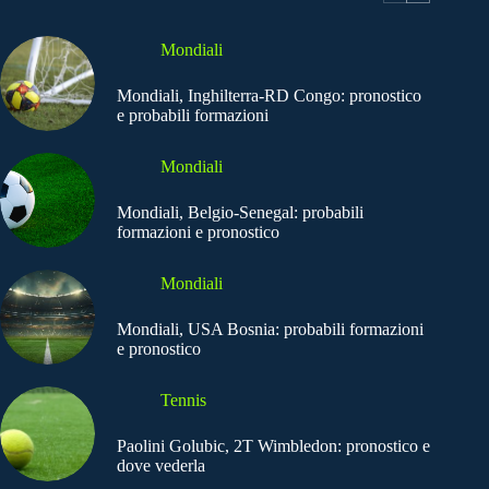
Mondiali
Mondiali, Inghilterra-RD Congo: pronostico
e probabili formazioni
Mondiali
Mondiali, Belgio-Senegal: probabili
formazioni e pronostico
Mondiali
Mondiali, USA Bosnia: probabili formazioni
e pronostico
Tennis
Paolini Golubic, 2T Wimbledon: pronostico e
dove vederla