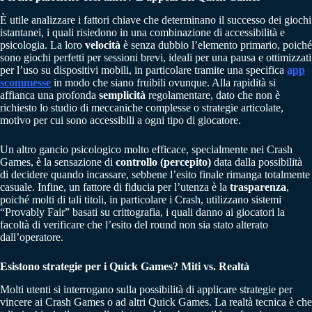
È utile analizzare i fattori chiave che determinano il successo dei giochi
istantanei, i quali risiedono in una combinazione di accessibilità e
psicologia. La loro
velocità
è senza dubbio l’elemento primario, poiché
sono giochi perfetti per sessioni brevi, ideali per una pausa e ottimizzati
per l’uso su dispositivi mobili, in particolare tramite una specifica
app
scommesse
in modo che siano fruibili ovunque. Alla rapidità si
affianca una profonda
semplicità
regolamentare, dato che non è
richiesto lo studio di meccaniche complesse o strategie articolate,
motivo per cui sono accessibili a ogni tipo di giocatore.
Un altro gancio psicologico molto efficace, specialmente nei Crash
Games, è la sensazione di
controllo (percepito)
data dalla possibilità
di decidere quando incassare, sebbene l’esito finale rimanga totalmente
casuale. Infine, un fattore di fiducia per l’utenza è la
trasparenza
,
poiché molti di tali titoli, in particolare i Crash, utilizzano sistemi
“Provably Fair” basati su crittografia, i quali danno ai giocatori la
facoltà di verificare che l’esito del round non sia stato alterato
dall’operatore.
Esistono strategie per i Quick Games? Miti vs. Realtà
Molti utenti si interrogano sulla possibilità di applicare strategie per
vincere ai Crash Games o ad altri Quick Games. La realtà tecnica è che