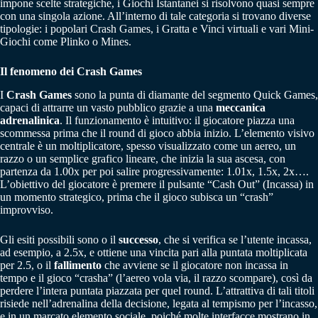
impone scelte strategiche, i Giochi Istantanei si risolvono quasi sempre
con una singola azione. All’interno di tale categoria si trovano diverse
tipologie: i popolari Crash Games, i Gratta e Vinci virtuali e vari Mini-
Giochi come Plinko o Mines.
Il fenomeno dei Crash Games
I
Crash Games
sono la punta di diamante del segmento Quick Games,
capaci di attrarre un vasto pubblico grazie a una
meccanica
adrenalinica
. Il funzionamento è intuitivo: il giocatore piazza una
scommessa prima che il round di gioco abbia inizio. L’elemento visivo
centrale è un moltiplicatore, spesso visualizzato come un aereo, un
razzo o un semplice grafico lineare, che inizia la sua ascesa, con
partenza da 1.00x per poi salire progressivamente: 1.01x, 1.5x, 2x….
L’obiettivo del giocatore è premere il pulsante “Cash Out” (Incassa) in
un momento strategico, prima che il gioco subisca un “crash”
improvviso.
Gli esiti possibili sono o il
successo
, che si verifica se l’utente incassa,
ad esempio, a 2.5x, e ottiene una vincita pari alla puntata moltiplicata
per 2.5, o il
fallimento
che avviene se il giocatore non incassa in
tempo e il gioco “crasha” (l’aereo vola via, il razzo scompare), così da
perdere l’intera puntata piazzata per quel round. L’attrattiva di tali titoli
risiede nell’adrenalina della decisione, legata al tempismo per l’incasso,
e in un marcato elemento sociale, poiché molte interfacce mostrano in