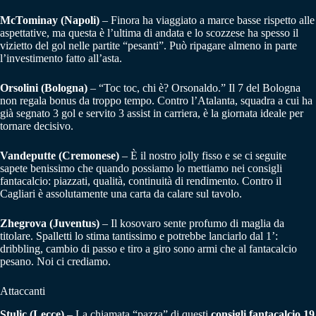
McTominay (Napoli)
– Finora ha viaggiato a marce basse rispetto alle
aspettative, ma questa è l’ultima di andata e lo scozzese ha spesso il
vizietto del gol nelle partite “pesanti”. Può ripagare almeno in parte
l’investimento fatto all’asta.
Orsolini (Bologna)
– “Toc toc, chi è? Orsonaldo.” Il 7 del Bologna
non regala bonus da troppo tempo. Contro l’Atalanta, squadra a cui ha
già segnato 3 gol e servito 3 assist in carriera, è la giornata ideale per
tornare decisivo.
Vandeputte (Cremonese)
– È il nostro jolly fisso e se ci seguite
sapete benissimo che quando possiamo lo mettiamo nei consigli
fantacalcio: piazzati, qualità, continuità di rendimento. Contro il
Cagliari è assolutamente una carta da calare sul tavolo.
Zhegrova (Juventus)
– Il kosovaro sente profumo di maglia da
titolare. Spalletti lo stima tantissimo e potrebbe lanciarlo dal 1’:
dribbling, cambio di passo e tiro a giro sono armi che al fantacalcio
pesano. Noi ci crediamo.
Attaccanti
Stulic (Lecce)
– La chiamata “pazza” di questi
consigli fantacalcio 19