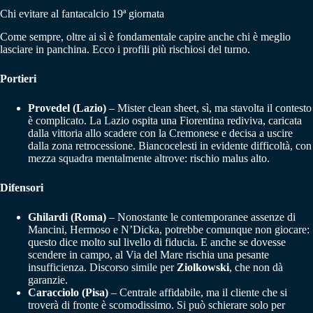
Chi evitare al fantacalcio 19ª giornata
Come sempre, oltre ai sì è fondamentale capire anche chi è meglio
lasciare in panchina. Ecco i profili più rischiosi del turno.
Portieri
Provedel (Lazio)
– Mister clean sheet, sì, ma stavolta il contesto
è complicato. La Lazio ospita una Fiorentina rediviva, caricata
dalla vittoria allo scadere con la Cremonese e decisa a uscire
dalla zona retrocessione. Biancocelesti in evidente difficoltà, con
mezza squadra mentalmente altrove: rischio malus alto.
Difensori
Ghilardi (Roma)
– Nonostante le contemporanee assenze di
Mancini, Hermoso e N’Dicka, potrebbe comunque non giocare:
questo dice molto sul livello di fiducia. E anche se dovesse
scendere in campo, al Via del Mare rischia una pesante
insufficienza. Discorso simile per
Ziolkowski
, che non dà
garanzie.
Caracciolo (Pisa)
– Centrale affidabile, ma il cliente che si
troverà di fronte è scomodissimo. Si può schierare solo per