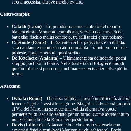
stretta necessità, altrove meglio evitare.
Centrocampisti
Cataldi (Lazio)
– Lo prendiamo come simbolo del reparto
biancoceleste. Momento complicato, verve bassa e match da
battaglia: rischio malus concreto, tra falli tattici e nervosismo.
Cristante (Roma)
– In Salento rischia parecchio: è in diffida,
sarà capitano e il contesto caldo non aiuta. Tra interventi duri e
proteste, il giallo sembra quasi scritto.
De Ketelaere (Atalanta)
– Ultimamente sta deludendo: pochi
strappi, pochissimi bonus. Nella trasferta di Bologna è uno di
quei nomi che si possono panchinare se avete alternative più in
forma.
Attaccanti
Dybala (Roma)
– Discorso simile: la Joya è in difficoltà, ancora
fermo a 1 gol e 1 assist in stagione. Magari si sbloccherà proprio
al Via del Mare, ma se avete una valida alternativa potete
permettervi di lasciarlo seduto per un turno. Come avrete intuito
non vediamo bene la Roma per questo turno.
Davis (Udinese)
– Attaccante boa che dovrà vedersela con
avversari fisici e tosti (vedi Maripan su chi schierare). Pochi