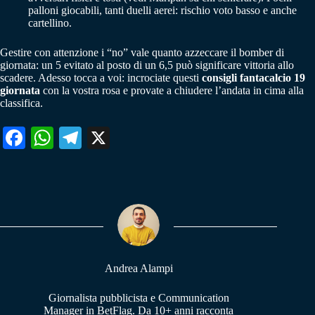
palloni giocabili, tanti duelli aerei: rischio voto basso e anche
cartellino.
Gestire con attenzione i “no” vale quanto azzeccare il bomber di
giornata: un 5 evitato al posto di un 6,5 può significare vittoria allo
scadere. Adesso tocca a voi: incrociate questi
consigli fantacalcio 19
giornata
con la vostra rosa e provate a chiudere l’andata in cima alla
classifica.
Fa
W
Te
X
ce
ha
le
bo
ts
gr
ok
A
a
pp
m
Andrea Alampi
Giornalista pubblicista e Communication
Manager in BetFlag. Da 10+ anni racconta