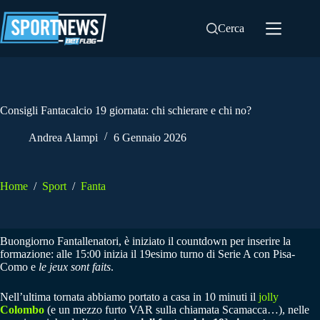
Salta
al
Cerca
contenuto
Consigli Fantacalcio 19 giornata: chi schierare e chi no?
Andrea Alampi
6 Gennaio 2026
Home
/
Sport
/
Fanta
Buongiorno Fantallenatori, è iniziato il countdown per inserire la
formazione: alle 15:00 inizia il 19esimo turno di Serie A con Pisa-
Como e
le jeux sont faits
.
Nell’ultima tornata abbiamo portato a casa in 10 minuti il
jolly
Colombo
(e un mezzo furto VAR sulla chiamata Scamacca…), nelle