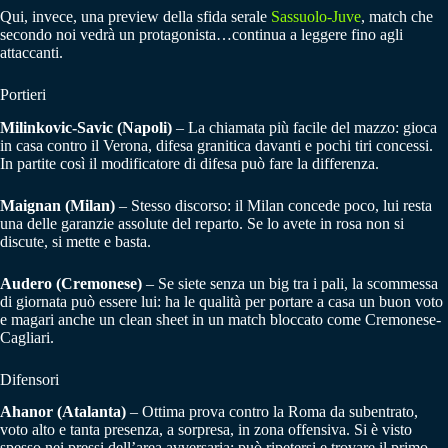
Qui, invece, una preview della sfida serale
Sassuolo-Juve
, match che
secondo noi vedrà un protagonista…continua a leggere fino agli
attaccanti.
Portieri
Milinkovic-Savic (Napoli)
– La chiamata più facile del mazzo: gioca
in casa contro il Verona, difesa granitica davanti e pochi tiri concessi.
In partite così il modificatore di difesa può fare la differenza.
Maignan (Milan)
– Stesso discorso: il Milan concede poco, lui resta
una delle garanzie assolute del reparto. Se lo avete in rosa non si
discute, si mette e basta.
Audero (Cremonese)
– Se siete senza un big tra i pali, la scommessa
di giornata può essere lui: ha le qualità per portare a casa un buon voto
e magari anche un clean sheet in un match bloccato come Cremonese-
Cagliari.
Difensori
Ahanor (Atalanta)
– Ottima prova contro la Roma da subentrato,
voto alto e tanta presenza, a sorpresa, in zona offensiva. Si è visto
spesso nei pressi dell’area avversaria: può ripetersi e trovare il primo