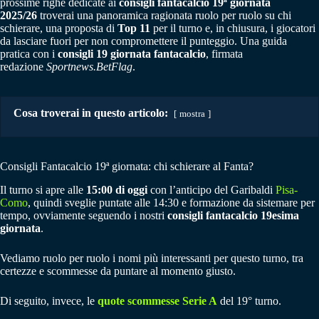
prossime righe dedicate ai
consigli fantacalcio 19ª giornata
2025/26
troverai una panoramica ragionata ruolo per ruolo su chi
schierare, una proposta di
Top 11
per il turno e, in chiusura, i giocatori
da lasciare fuori per non compromettere il punteggio. Una guida
pratica con i
consigli 19 giornata fantacalcio
, firmata
redazione
Sportnews.BetFlag
.
Cosa troverai in questo articolo:
mostra
Consigli Fantacalcio 19ª giornata: chi schierare al Fanta?
Il turno si apre alle
15:00 di oggi
con l’anticipo del Garibaldi
Pisa-
Como
, quindi sveglie puntate alle 14:30 e formazione da sistemare per
tempo, ovviamente seguendo i nostri
consigli fantacalcio 19esima
giornata
.
Vediamo ruolo per ruolo i nomi più interessanti per questo turno, tra
certezze e scommesse da puntare al momento giusto.
Di seguito, invece, le
quote scommesse Serie A
del 19° turno.