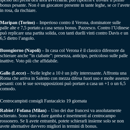
bonus pesante. Non è un giocatore presente in tante leghe, se ce l’avete
in rosa, da rischiare.
Maripan (Torino)
– Imperioso contro il Verona, dominatore sulle
palle alte e 7,5 portato a casa senza bonus. Pazzesco. Contro l’Udinese
può replicare una partita solida, con tanti duelli vinti contro Davis e un
6,5 dietro l’angolo.
Buongiorno (Napoli)
– In casa col Verona è il classico difensore da
schierare anche “in ciabatte”: presenza, anticipo, pericoloso sulle palle
inattive. Voto più che affidabile.
Gallo (Lecce)
– Nelle leghe a 10 è un jolly interessante. Affronta una
Roma che arriva in Salento con mezza difesa fuori uso e molte assenze
pesanti: con le sue sovrapposizioni può portare a casa un +1 o un 6,5
comodo.
Centrocampisti consigli Fantacalcio 19 giornata
Rabiot / Fofana (Milan)
– Uno dei due francesi va assolutamente
schierato. Sono loro a dare gamba e inserimenti al centrocampo
rossonero. Se li avete entrambi, potete schierarli insieme solo se non
avete alternative davvero migliori in termini di bonus.