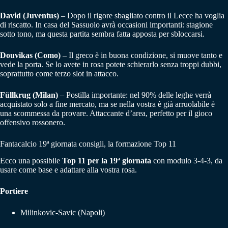
David (Juventus)
– Dopo il rigore sbagliato contro il Lecce ha voglia
di riscatto. In casa del Sassuolo avrà occasioni importanti: stagione
sotto tono, ma questa partita sembra fatta apposta per sbloccarsi.
Douvikas (Como)
– Il greco è in buona condizione, si muove tanto e
vede la porta. Se lo avete in rosa potete schierarlo senza troppi dubbi,
soprattutto come terzo slot in attacco.
Füllkrug (Milan)
– Postilla importante: nel 90% delle leghe verrà
acquistato solo a fine mercato, ma se nella vostra è già arruolabile è
una scommessa da provare. Attaccante d’area, perfetto per il gioco
offensivo rossonero.
Fantacalcio 19ª giornata consigli, la formazione Top 11
Ecco una possibile
Top 11 per la 19ª giornata
con modulo 3-4-3, da
usare come base e adattare alla vostra rosa.
Portiere
Milinkovic-Savic (Napoli)